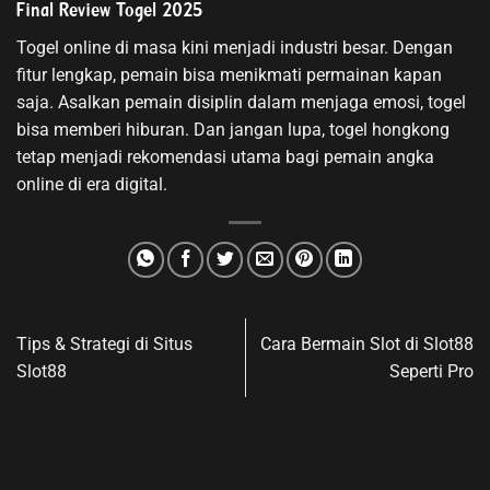
Final Review Togel 2025
Togel online di masa kini menjadi industri besar. Dengan
fitur lengkap, pemain bisa menikmati permainan kapan
saja. Asalkan pemain disiplin dalam menjaga emosi, togel
bisa memberi hiburan. Dan jangan lupa,
togel hongkong
tetap menjadi rekomendasi utama bagi pemain angka
online di era digital.
Tips & Strategi di Situs
Cara Bermain Slot di Slot88
Slot88
Seperti Pro