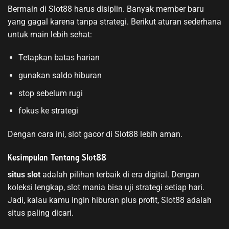
Bermain di Slot88 harus disiplin. Banyak member baru
yang gagal karena tanpa strategi. Berikut aturan sederhana
untuk main lebih sehat:
Tetapkan batas harian
gunakan saldo hiburan
stop sebelum rugi
fokus ke strategi
Dengan cara ini, slot gacor di Slot88 lebih aman.
Kesimpulan Tentang Slot88
situs slot
adalah pilihan terbaik di era digital. Dengan
koleksi lengkap, slot mania bisa uji strategi setiap hari.
Jadi, kalau kamu ingin hiburan plus profit, Slot88 adalah
situs paling dicari.