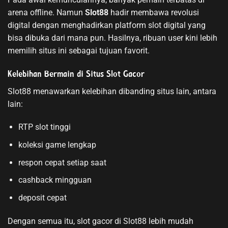
arena offline. Namun
Slot88
hadir membawa revolusi
digital dengan menghadirkan platform slot digital yang
bisa dibuka dari mana pun. Hasilnya, ribuan user kini lebih
memilih situs ini sebagai tujuan favorit.
Kelebihan Bermain di Situs Slot Gacor
Slot88 menawarkan kelebihan dibanding situs lain, antara
lain:
RTP slot tinggi
koleksi game lengkap
respon cepat setiap saat
cashback mingguan
deposit cepat
Dengan semua itu, slot gacor di Slot88 lebih mudah