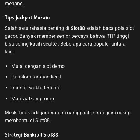
menang.
Tips Jackpot Maxwin
Salah satu rahasia penting di
Slot88
adalah baca pola slot
gacor. Banyak member senior percaya bahwa RTP tinggi
bisa sering kasih scatter. Beberapa cara populer antara
lain:
Mulai dengan slot demo
Gunakan taruhan kecil
main di waktu tertentu
Manfaatkan promo
Meski tidak ada jaminan menang pasti, strategi ini cukup
membantu di Slot88.
Strategi Bankroll Slot88