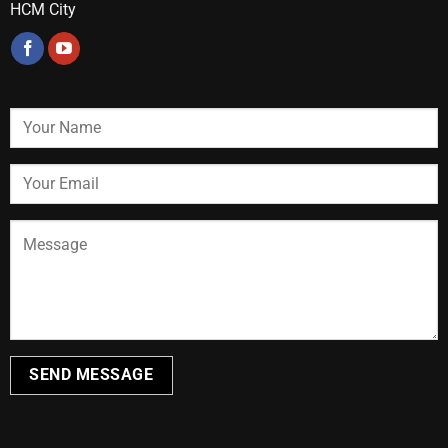
HCM City