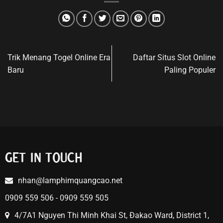
Trik Menang Togel Online Era
Daftar Situs Slot Online
Baru
Paling Populer
GET IN TOUCH
nhan@lamphimquangcao.net
0909 559 506 - 0909 559 505
4/7A1 Nguyen Thi Minh Khai St, Đakao Ward, District 1,